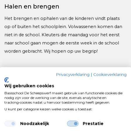
Halen en brengen
Het brengen en ophalen van de kinderen vindt plaats
op of buiten het schoolplein. Volwassenen komen dan
niet in de school. Kleuters die maandag voor het eerst
naar school gaan mogen de eerste week in de school
worden gebracht. Wij hopen op uw begrip!
Maandag van kermis
Privacyverklaring
|
Cookieverklaring
Wij gebruiken cookies
Traditiegetrouw is de maandag na kermis (7 september)
Basisschool De Scheepswerf maakt gebruik van functionele cookies die
een vrije dag. Nu de kermis niet doorgaat hebben we
nodig zijn voor de werking van de site, evenals analytische en
opnieuw naar deze dag gekeken. Op advies van de
tracking‑cookies nadat u hiervoor toestemming heeft gegeven.
U kunt per categorie kiezen welke cookies u toestaat:
directeuren en de GMR (die het vakantierooster vaststelt)
is besloten de dag vrij te houden en niet te verplaatsen.
Noodzakelijk
Prestatie
Maandag 7 september hebben de basisscholen een vrije