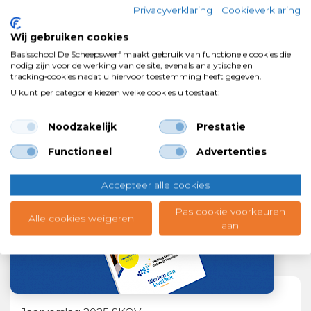
Privacyverklaring
|
Cookieverklaring
Wij gebruiken cookies
Basisschool De Scheepswerf maakt gebruik van functionele cookies die
nodig zijn voor de werking van de site, evenals analytische en
tracking‑cookies nadat u hiervoor toestemming heeft gegeven.
U kunt per categorie kiezen welke cookies u toestaat:
Bob van den Steenhoven benoemd als nieuwe
bestuurder SKOV
Noodzakelijk
Prestatie
06 juli 2026
Functioneel
Advertenties
Accepteer alle cookies
Pas cookie voorkeuren
Alle cookies weigeren
aan