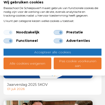
Wij gebruiken cookies
Basisschool De Scheepswerf maakt gebruik van functionele cookies die
nodig zijn voor de werking van de site, evenals analytische en
tracking‑cookies nadat u hiervoor toestemming heeft gegeven.
Bob van den Steenhoven benoemd als nieuwe
bestuurder SKOV
U kunt per categorie kiezen welke cookies u toestaat:
06 juli 2026
Noodzakelijk
Prestatie
Functioneel
Advertenties
Accepteer alle cookies
Pas cookie voorkeuren
Alle cookies weigeren
aan
Jaarverslag 2025 SKOV
01 juli 2026