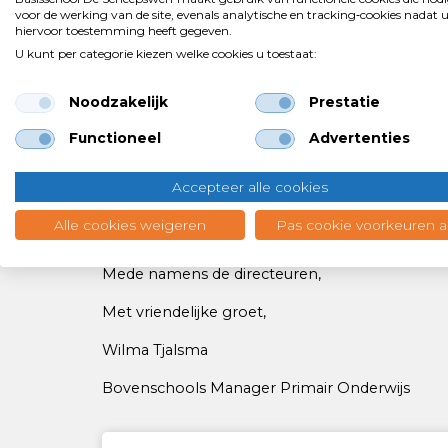
De rapportage over de ontwikkelingen van uw
voor de werking van de site, evenals analytische en tracking‑cookies nadat 
verlopen. In gezamenlijkheid is besloten dat het
hiervoor toestemming heeft gegeven.
U kunt per categorie kiezen welke cookies u toestaat:
zal worden opgesteld. Belangrijke reden hiervo
september. Met het ontbreken van die gegeven
Noodzakelijk
Prestatie
betekenis. Wel worden alle ouders uitgenodigd
Functioneel
Advertenties
voortgang. Kinderen vanaf groep 5 zijn daarbij
plaats in de maand juni. U wordt verder geïnfo
Accepteer alle cookies
gesprekken een goed alternatief bieden.
Alle cookies weigeren
Pas cookie voorkeuren 
Voor nu staat een lang en zonnig weekend ons
Mede namens de directeuren,
Met vriendelijke groet,
Wilma Tjalsma
Bovenschools Manager Primair Onderwijs