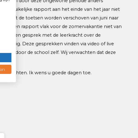
 kind zal door deze ongewone periode anders
u
 gebruikelijke rapport aan het einde van het jaar niet
or is dat de toetsen worden verschoven van juni naar
s is een rapport vlak voor de zomervakantie niet van
 voor een gesprek met de leerkracht over de
 aanwezig. Deze gesprekken vinden via video of live
rmeerd door de school zelf. Wij verwachten dat deze
aan
 te wachten. Ik wens u goede dagen toe.