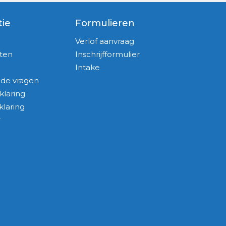
tie
Formulieren
Verlof aanvraag
ten
Inschrijfformulier
Intake
lde vragen
klaring
klaring
r