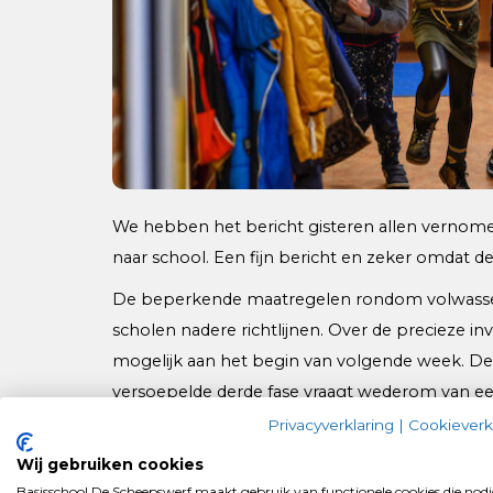
We hebben het bericht gisteren allen vernome
naar school. Een fijn bericht en zeker omdat d
De beperkende maatregelen rondom volwassene
scholen nadere richtlijnen. Over de precieze in
mogelijk aan het begin van volgende week. De
versoepelde derde fase vraagt wederom van eenie
Een ding is zeker. U kunt ervan uitgaan dat de k
Privacyverklaring
|
Cookieverk
Verder informeren wij u graag over het volgend
Wij gebruiken cookies
Basisschool De Scheepswerf maakt gebruik van functionele cookies die nodi