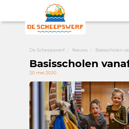
De Scheepswerf
Nieuws
Basisscholen va
Basisscholen vana
20 mei 2020